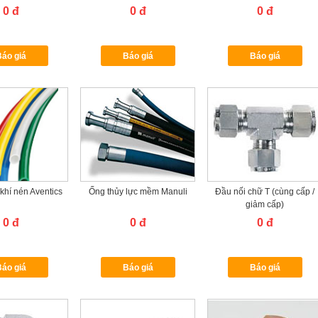
0 đ
0 đ
0 đ
áo giá
Báo giá
Báo giá
khí nén Aventics
Ống thủy lực mềm Manuli
Đầu nối chữ T (cùng cấp /
giảm cấp)
0 đ
0 đ
0 đ
áo giá
Báo giá
Báo giá