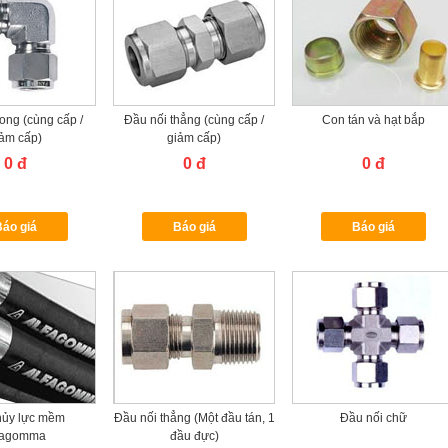
ong (cùng cấp /
Đầu nối thẳng (cùng cấp /
Con tán và hạt bắp
ảm cấp)
giảm cấp)
0 đ
0 đ
0 đ
áo giá
Báo giá
Báo giá
hủy lực mềm
Đầu nối thẳng (Một đầu tán, 1
Đầu nối chữ
fagomma
đầu đực)