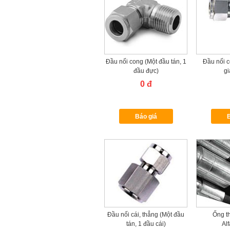
Đầu nối cong (Một đầu tán, 1
Đầu nối c
đầu đực)
gi
0 đ
Báo giá
B
Đầu nối cái, thẳng (Một đầu
Ống t
tán, 1 đầu cái)
Al