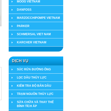
MOOG VIETNAM
DANFOSS
MARZOCCHIPOMPE VIETNAM
PARKER
SCHMERSAL VIET NAM
KARCHER VIETNAM
DỊCH VỤ
SÚC RỬA ĐƯỜNG ỐNG
LỌC DẦU THỦY LỰC
KIỂM TRA ĐỘ BẨN DẦU
TRẠM NGUỒN THỦY LỰC
SỬA CHỮA VÀ THAY THẾ
BÌNH TÍCH ÁP