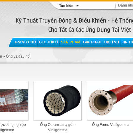
Đăng nh
Tìm kiếm
TRANG CHỦ
GIỚI THIỆU
SẢN PHẨM
GIẢI PHÁP
DỊCH VỤ
TIN T
ận
»
Ống và đầu nối
lực công nghiệp
Ống Ceramic mạ gốm
Ống Forno Vinilgomma
nilgomma
Vinilgomma