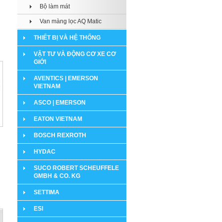
Bộ làm mát
Van màng lọc AQ Matic
THIẾT BỊ VÀ HỆ THỐNG
VẬT TƯ VÀ ĐỘNG CƠ XE CƠ
GIỚI
AVENTICS | EMERSON
VIETNAM
ASCO | EMERSON
EATON VIETNAM
BOSCH REXROTH
HYDAC
SUCO ROBERT SCHEUFFELE
GMBH & CO. KG
SETTIMA
ESI