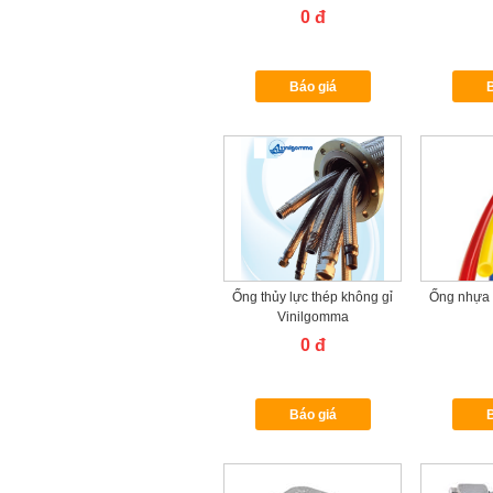
Seal chịu nhiệt 200 độ
0 đ
Báo giá
B
Ống thủy lực thép không gỉ
Ống nhựa 
Vinilgomma
0 đ
Báo giá
B