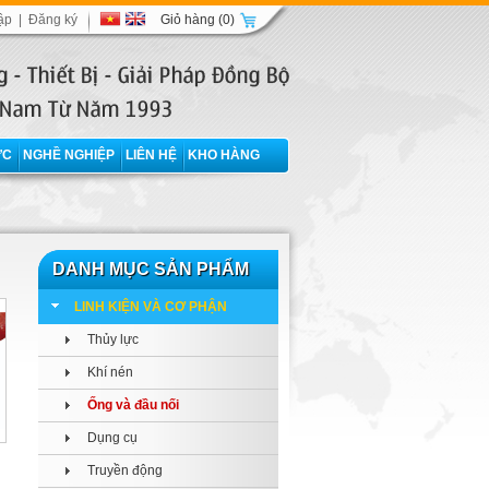
ập
|
Đăng ký
Giỏ hàng
(0)
ỨC
NGHỀ NGHIỆP
LIÊN HỆ
KHO HÀNG
DANH MỤC SẢN PHẨM
LINH KIỆN VÀ CƠ PHẬN
Thủy lực
Khí nén
Ống và đầu nối
Dụng cụ
Truyền động