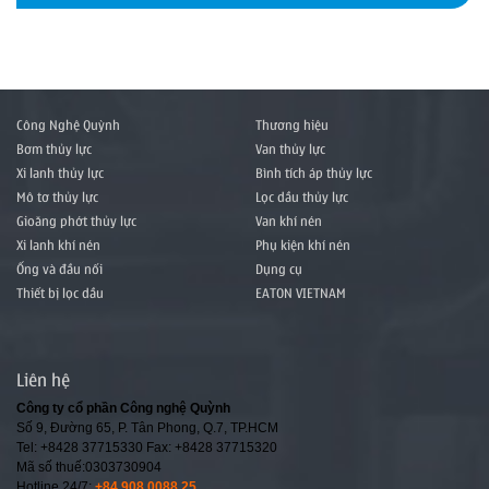
Công Nghệ Quỳnh
Thương hiệu
Bơm thủy lực
Van thủy lực
Xi lanh thủy lực
Bình tích áp thủy lực
Mô tơ thủy lực
Lọc dầu thủy lực
Gioăng phớt thủy lực
Van khí nén
Xi lanh khí nén
Phụ kiện khí nén
Ống và đầu nối
Dụng cụ
Thiết bị lọc dầu
EATON VIETNAM
Liên hệ
Công ty cổ phần Công nghệ Quỳnh
Số 9, Đường 65, P. Tân Phong, Q.7, TP.HCM
Tel: +8428 37715330 Fax: +8428 37715320
Mã số thuế:0303730904
Hotline 24/7:
+84 908 0088 25