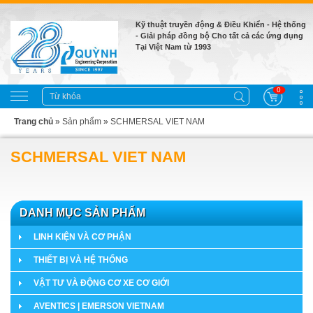
Kỹ thuật truyền động & Điều Khiển - Hệ thống
- Giải pháp đồng bộ Cho tất cả các ứng dụng
Tại Việt Nam từ 1993
0
Trang chủ
»
Sản phẩm
»
SCHMERSAL VIET NAM
SCHMERSAL VIET NAM
DANH MỤC SẢN PHẨM
LINH KIỆN VÀ CƠ PHẬN
THIẾT BỊ VÀ HỆ THỐNG
VẬT TƯ VÀ ĐỘNG CƠ XE CƠ GIỚI
AVENTICS | EMERSON VIETNAM