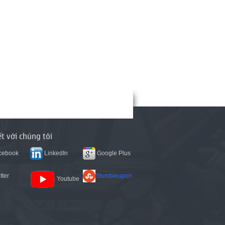
ết với chúng tôi
cebook
LinkedIn
Google Plus
tter
Stumbleupon
Youtube