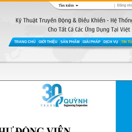
Đăng nh
Tìm kiếm
TRANG CHỦ
GIỚI THIỆU
SẢN PHẨM
GIẢI PHÁP
DỊCH VỤ
TIN T