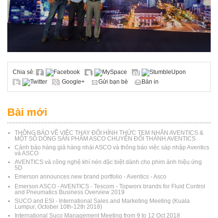
Chia sẻ:
Facebook
MySpace
StumbleUpon
Twitter
Google+
Gửi bạn bè
Bản in
Bài mới
THÔNG BÁO VỀ VIỆC THAY ĐỔI HÌNH THỨC TEM NHÃN AVENTICS &
MỘT SỐ DÒNG SẢN PHẨM ASCO CHUYỂN ĐỔI THÀNH AVENTICS
Cảnh báo hàng giả hàng nhái ASCO và thông báo việc sáp nhập Aventics
và ASCO
AVENTICS và công nghệ khí nén đặc biệt dành cho phim ảnh hiệu ứng
5D
Emerson announces new brand portfolio - Aventics - Asco
Emerson ASCO - AVENTICS - Tescom - Topworx brands for Fluid Control
and Pneumatics Business Overview 2019
SUCO and ESI - International Sales and Marketing Meeting (Kuala
Lumpur, October 10th-12th 2018)
International Suco Management Meeting from 9 to 12 Oct 2018