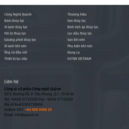
Công Nghệ Quỳnh
Thương hiệu
Bơm thủy lực
Van thủy lực
Xi lanh thủy lực
Bình tích áp thủy lực
Mô tơ thủy lực
Lọc dầu thủy lực
Gioăng phớt thủy lực
Van khí nén
Xi lanh khí nén
Phụ kiện khí nén
Ống và đầu nối
Dụng cụ
Thiết bị lọc dầu
EATON VIETNAM
Liên hệ
Công ty cổ phần Công nghệ Quỳnh
Số 9, Đường 65, P. Tân Phong, Q.7, TP.HCM
Tel: +8428 37715330 Fax: +8428 37715320
Mã số thuế:0303730904
Hotline 24/7:
+84 908 0088 25
Email: info@quynh.vn